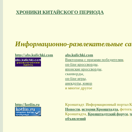
ХРОНИКИ КИТАЙСКОГО ПЕРИОДА
Информационно-развлекательные с
http://abs.kulichki.com
abs.kulichki.com
Викторина с призами победителям
,
on-line кроссворды,
японские кроссворды,
сканворды,
on-line игры,
анекдоты, юмор
и многое другое
http://kotlin.ru
Кронштадт. Информационный портал Ко
Новости
,
история Кронштадта
,
фотога
Кронштадта,
Кронштадтский форум
,
ч
объявлений