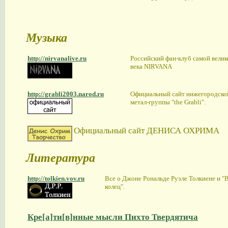
Музыка
http://nirvanalive.ru
Российский фан-клуб самой вели
века NIRVANA
http://grabli2003.narod.ru
Официальный сайт нижегородско
метал-группы "the Grabli".
Официальный сайт ДЕНИСА ОХРИМА
Литература
http://tolkien.vov.ru
Все о Джоне Рональде Руэле Толкиене и "
колец".
Кре[a]ти[в]нные мысли Пихто Твердятича