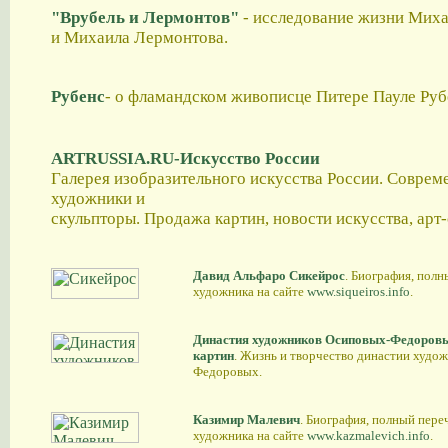
"Врубель и Лермонтов"
- исследование жизни Мих
и Михаила Лермонтова.
Рубенс
- о фламандском живописце Питере Пауле Руб
ARTRUSSIA.RU-Искусство России
Галерея изобразительного искусства России. Соврем
художники и
скульпторы. Продажа картин, новости искусства, арт
Давид Альфаро Сикейрос
. Биография, полн
художника на сайте
www.siqueiros.info
.
Династия художников Осиповых-Федоровых
картин
. Жизнь и творчество династии худо
Федоровых.
Казимир Малевич
. Биография, полный пере
художника на сайте
www.kazmalevich.info
.