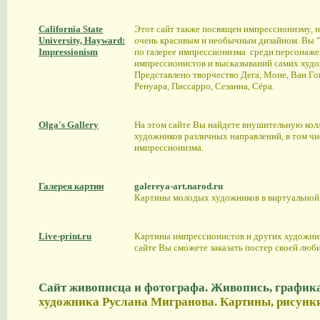
California State
Этот сайт также посвящен импрессионизму, н
University, Hayward:
очень красивым и необычным дизайном. Вы 
Impressionism
по галерее импрессионизма среди персонаже
импрессионистов и высказываний самих худо
Представлено творчество Дега, Моне, Ван Го
Ренуара, Писсарро, Сезанна, Сёра.
Olga's Gallery
На этом сайте Вы найдете внушительную кол
художников различных направлений, в том чи
импрессионизма.
Галерея картин
galereya-art.narod.ru
Картины молодых художников в виртуальной 
Live-print.ru
Картины импрессионистов и других художник
сайте Вы сможете заказать постер своей люб
Сайт живописца и фотографа. Живопись, графика
художника Руслана Мигранова. Картины, рисунк