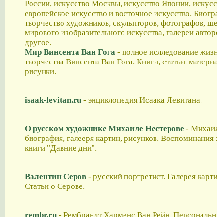
России, искусство Москвы, искусство Японии, искусс
европейское искусство и восточное искусство. Биогр
творчество художников, скульпторов, фотографов, ш
мирового изобразительного искусства, галереи автор
другое.
Мир Винсента Ван Гога
-
полное ислледование жизн
творчества Винсента Ван Гога. Книги, статьи, матери
рисунки.
isaak-levitan.ru
- энциклопедия Исаака Левитана.
О русском художнике Михаиле Нестерове
- Михаил
биография, галееря картин, рисунков. Воспоминания
книги "Давние дни".
Валентин Серов
- русский портретист. Галерея карти
Статьи о Серове.
rembr.ru
- Рембрандт Харменс Ван Рейн. Персональн