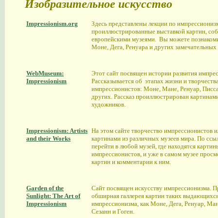
Изобразительное искусство
Impressionism.org
Здесь представлены лекции по импрессиониз
проиллюстрированные выставкой картин, со
европейскими музеями. Вы можете познакоми
Моне, Дега, Ренуара и других замечательных
WebMuseum:
Этот сайт посвящен истории развития импре
Impressionism
Рассказывается об этапах жизни и творчес
импрессионистов: Моне, Мане, Ренуар, Писса
других. Рассказ проиллюстрирован картинам
художников.
Impressionism: Artists
На этом сайте творчество импрессионистов 
and their Works
картинами из различных музеев мира. По сс
перейти в любой музей, где находятся картин
импрессионистов, и уже в самом музее просм
картин и комментарии к ним.
Garden of the
Сайт посвящен искусству импрессионизма. П
Sunlight: The Art of
обширная галлерея картин таких выдающихся
Impressionism
импрессионизма, как Моне, Дега, Ренуар, Мане
Сезанн и Гоген.