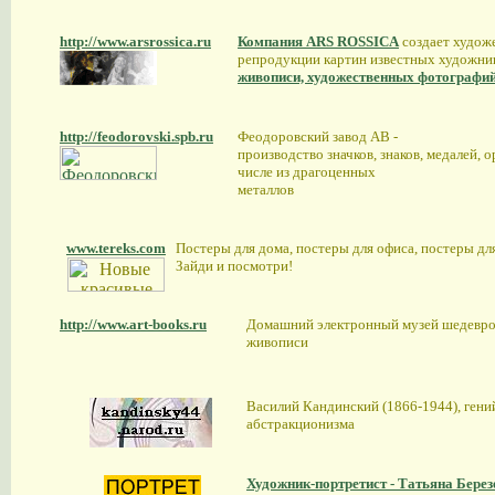
http://www.arsrossica.ru
Компания ARS ROSSICA
создает худож
репродукции картин известных художни
живописи, художественных фотографий
http://feodorovski.spb.ru
Феодоровский завод АВ -
производство значков, знаков, медалей, о
числе из драгоценных
металлов
www.tereks.com
Постеры для дома, постеры для офиса, постеры дл
Зайди и посмотри!
http://www.art-books.ru
Домашний электронный музей шедевро
живописи
Василий Кандинский (1866-1944), гени
абстракционизма
Художник-портретист - Татьяна Берез