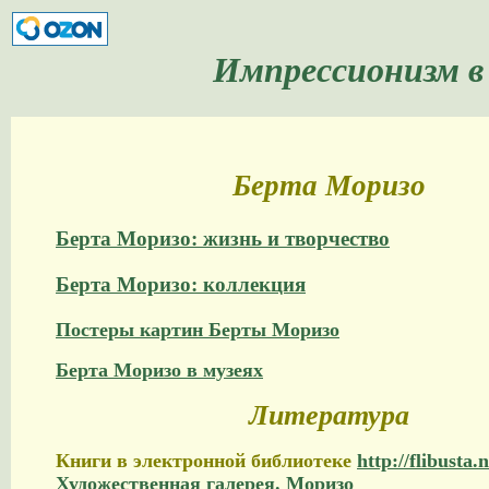
Импрессионизм в
Берта Моризо
Берта Моризо: жизнь и творчество
Берта Моризо: коллекция
Постеры картин Берты Моризо
Берта Моризо в музеях
Литература
Книги в электронной библиотеке
http://flibusta.n
Художественная галерея. Моризо