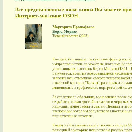
Все представленные ниже книги Вы можете при
Интернет-магазине ОЗОН.
Маргарита Прокофьева
Берта Моризо
Твердый переплет (2005)
Каждый, кто знаком с искусством французских
импрессионистов, не может не знать имени по
участницы их выставок Берты Моризо (1841 - 1
разумеется, всем, интересовавшимся наследие
запомнилась сумрачная красота темноволосой 
известной картины "Балкон", равно как и созда
живописные и графические портреты той же д
За столетие с небольшим, миновавшее после с
ее работы заняли достойное место в мировых м
написаны монографии и статьи. Прошли и пер
экспозиции, которым сопутствовал постоянный
внушительные каталоги.
Каким же был жизненный и творческий путь Мо
вошедшей в историю искусства на равных пра