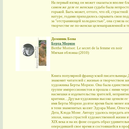
На первый взгляд он может оказаться вполне б
самом же деле ее женская судьба была непросто
горькой. Быть может, оттого, что ей, страстной
натуре, годами приходилось скрывать свои по
за "отстраняющей холодностью", она сумела ос
творчестве не по-женски целенаправленной и т
Доминик Бона
Берта Моризо
Berthe Morisot: Le secret de la femme en noir
Мягкая обложка (2010)
Книга популярной французской писательницы 
знакомит читателей с жизнью и творчеством за
художника Берты Моризо. Она была единстве
группе импрессионистов и прошла с ними через
насмешки и издевательства зрителей, неприяти
критики... Друзья-художники высоко ценили ее 
имя Берты Моризо долгое время было менее изв
в тени знаменитых коллег Эдуара Мане, Огюста
Дега, Клода Моне. Автору удалось передать ат
эпохи, накал страстей художественной жизни 
XIX века и на их фоне создать образ удивител
опередившей свое время и состоявшейся в проф