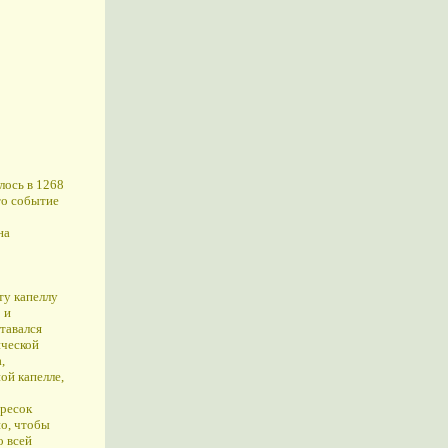
лось в 1268
то событие
на
ту капеллу
 и
тавался
ической
,
ой капелле,
фресок
но, чтобы
о всей