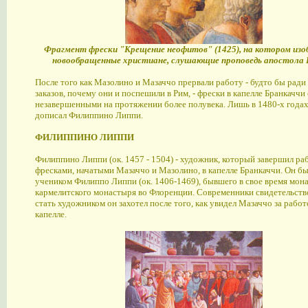
Фрагмент фрески "Крещение неофитов" (1425), на котором из
новообращенные христиане, слушающие проповедь апостола 
После того как Мазолино и Мазаччо прервали работу - будто бы рад
заказов, почему они и поспешили в Рим, - фрески в капелле Бранкаччи
незавершенными на протяжении более полувека. Лишь в 1480-х годах
дописал Филиппино Липпи.
ФИЛИППИНО ЛИППИ
Филиппино Липпи (ок. 1457 - 1504) - художник, который завершил ра
фресками, начатыми Мазаччо и Мазолино, в капелле Бранкаччи. Он б
учеником Филиппо Липпи (ок. 1406-1469), бывшего в свое время мон
кармелитского монастыря во Флоренции. Современники свидетельств
стать художником он захотел после того, как увидел Мазаччо за работ
капелле.