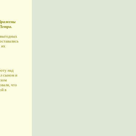
ображены
Петра.
и выгодных
 оставались
 их
боту над
ыл сыном и
ахом
овали, что
ой в