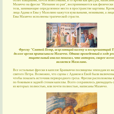
более изящными, почти невесомыми, в то время как фигуры, написан
Мазаччо на фреске "Изгнание из рая", воспринимаются как физически
тела, занимающие определенное место в пространстве картины. Кром
лица Адама и Евы у Мазолино кажутся кукольными, неживыми, а лица
Евы Мазаччо исполнены трагической страсти.
Фреску "Святой Петр, исцеляющий калеку и воскрешающий 
долгое время приписывали Мазаччо. Однако проведенный в ходе р
тщательный анализ показал, что автором, скорее всего
является Мазолино.
Все остальные фрески в капелле Бранкаччи посвящены эпизодам из ж
святого Петра. Возможно, что сцены с Адамом и Евой были включены 
чтобы показать источник первородного греха. Фрески расположены в
по боковым и задней стенам капеллы. Всего сохранилось двенадцать 
из которых полностью, или почти полностью, написаны Мазаччо.