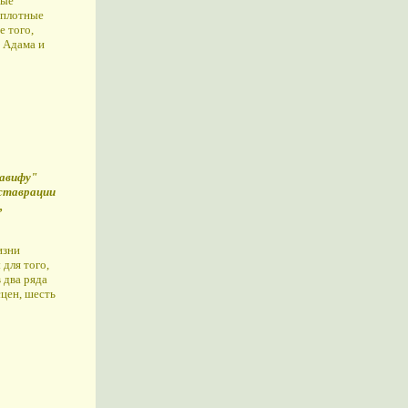
ные
 плотные
е того,
 Адама и
Тавифу"
еставрации
,
изни
для того,
 два ряда
сцен, шесть