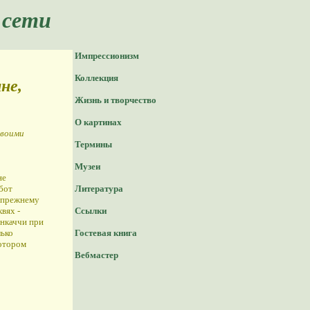
 сети
Импрессионизм
Коллекция
не,
Жизнь и творчество
О картинах
своими
Термины
Музеи
не
бот
Литература
-прежнему
вях -
Ссылки
анкаччи при
лько
Гостевая книга
котором
Вебмастер