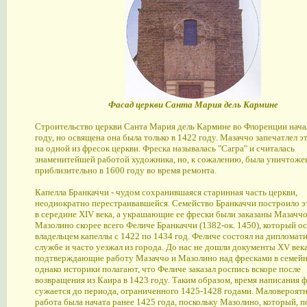
Фасад церкви Санта Мария дель Кармине
Строительство церкви Санта Мария дель Кармине во Флоренции нача
году, но освящена она была только в 1422 году. Мазаччо запечатлел э
на одной из фресок церкви. Фреска называлась "Сагра" и считалась
знаменитейшей работой художника, но, к сожалению, была уничтоже
приблизительно в 1600 году во время ремонта.
Капелла Бранкаччи - чудом сохранившаяся старинная часть церкви,
неоднократно перестраивавшейся. Семейство Бранкаччи построило э
в середине XIV века, а украшающие ее фрески были заказаны Мазаччо
Мазолино скорее всего Феличе Бранкаччи (1382-ок. 1450), который ос
владельцем капеллы с 1422 по 1434 год. Феличе состоял на дипломат
службе и часто уезжал из города. До нас не дошли документы XV века
подтверждающие работу Мазаччо и Мазолино над фресками в семейн
однако историки полагают, что Феличе заказал роспись вскоре после
возвращения из Каира в 1423 году. Таким образом, время написания 
сужается до периода, ограниченного 1425-1428 годами. Маловероят
работа была начата ранее 1425 года, поскольку Мазолино, который, п