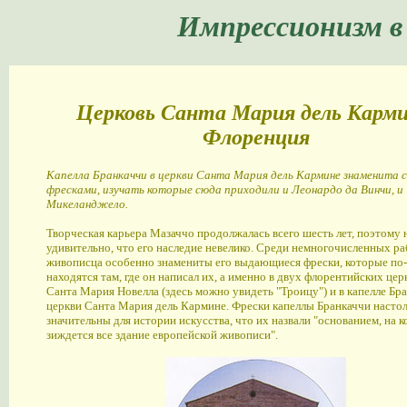
Импрессионизм в
Церковь Санта Мария дель Карми
Флоренция
Капелла Бранкаччи в церкви Санта Мария дель Кармине знаменита 
фресками, изучать которые сюда приходили и Леонардо да Винчи, и
Микеланджело.
Творческая карьера Мазаччо продолжалась всего шесть лет, поэтому 
удивительно, что его наследие невелико. Среди немногочисленных ра
живописца особенно знамениты его выдающиеся фрески, которые по
находятся там, где он написал их, а именно в двух флорентийских церк
Санта Мария Новелла (здесь можно увидеть "Троицу") и в капелле Бр
церкви Санта Мария дель Кармине. Фрески капеллы Бранкаччи насто
значительны для истории искусства, что их назвали "основанием, на 
зиждется все здание европейской живописи".