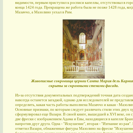
видимости, первым приступил к росписи капеллы, отсутствовал в гор
конца 1424 года. Прекращена же работа была не позже 1428 года, ког
Мазаччо, а Мазолино уехал в Рим.
Живописные сокровища церкви Санта Мария дель Карми
скрыты за скромными стенами фасада.
Из-за отсутствия документальных подтверждений точная дата создан
навсегда останется загадкой, однако для исследователей не представл
определить, какая часть работы выполнена Мазаччо и какая - Мазолин
Основные признаки, по которым следует различать стили этих двух х
сформулировал еще Вазари. В своей книге, вышедшей в XVI веке, он 
две фрески с изображением Адама и Евы, находящиеся в капелле Бра
напротив друг друга. Одна - "Искушение", вторая - "Изгнание из рая".
отметил Вазари, обнаженные фигуры Мазолино на фреске "Искушение