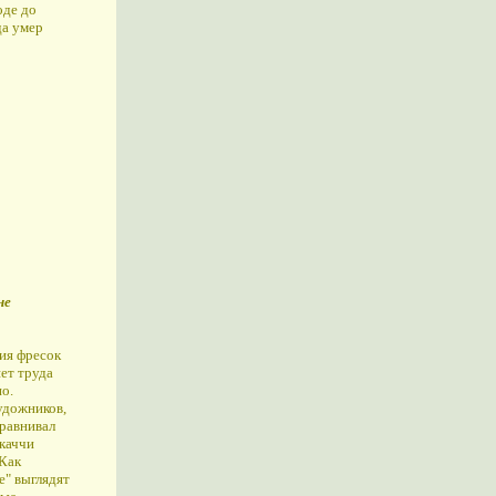
оде до
да умер
не
ия фресок
яет труда
о.
удожников,
сравнивал
нкаччи
 Как
" выглядят