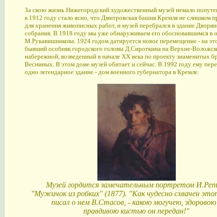
За свою жизнь Нижегородский художественный музей немало попуте
к 1912 году стало ясно, что Дмитровская башня Кремля не слишком 
для хранения живописных работ, и музей перебрался в здание Дворян
собрания. В 1918 году мы уже обнаруживаем его обосновавшимся в 
М.Рукавишникова. 1924 годом датируется новое перемещение - на это
бывший особняк городского головы Д.Сироткина на Верхне-Воложск
набережной, возведенный в начале XX века по проекту знаменитых б
Весниных. В этом доме музей обитает и сейчас. В 1992 году ему пер
одно легендарное здание - дом военного губернатора в Кремле.
Музей гордится замечательным портретом И.Реп
"Мужичок из робких" (1877). "Как чудесно схвачен это
писал о нем В.Стасов, - какою могучею, здоровою
правдивою кистью он передан!"