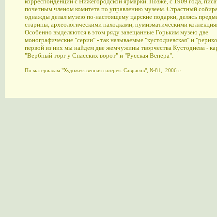
корреспонденций с Нижегородской ярмарки. Позже, с 1909 года, писа
почетным членом комитета по управлению музеем. Страстный собират
однажды делал музею по-настоящему царские подарки, делясь предм
старины, археологическими находками, нумизматическими коллекция
Особенно выделяются в этом ряду завещанные Горьким музею две
монографические "серии" - так называемые "кустодиевская" и "рерихо
первой из них мы найдем две жемчужины творчества Кустодиева - к
"Вербный торг у Спасских ворот" и "Русская Венера".
По материалам "Художественная галерея. Саврасов", №81, 2006 г.