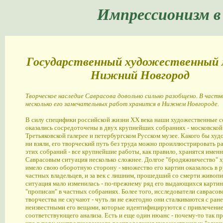
Импрессионизм в
Государственный художественный 
Нижний Новгород
Творческое наследие Саврасова довольно сильно разобщено. В частн
несколько его замечательных работ хранится в Нижнем Новгороде.
В силу специфики российской жизни XX века наши художественные 
оказались сосредоточены в двух крупнейших собраниях - московской
Третьяковской галерее и петербургском Русском музее. Какого бы ху
ни взяли, его творческий путь без труда можно проиллюстрировать р
этих собраний - все крупнейшие работы, как правило, хранятся именн
Саврасовым ситуация несколько сложнее. Долгое "бродяжничество" 
имело свою оборотную сторону - множество его картин оказалось в 
частных владельцев, и за век с лишним, прошедший со смерти живопи
ситуация мало изменилась - по-прежнему ряд его выдающихся картин
"прописан" в частных собраниях. Более того, исследователи саврасов
творчества не скучают - чуть ли не ежегодно они сталкиваются с ран
неизвестными его вещами, которые идентифицируются с привлечение
соответствующего анализа. Есть и еще один нюанс - почему-то так п