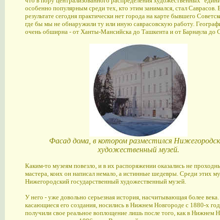
что в пору централизованного распределения художественных "един
особенно популярным среди тех, кто этим занимался, стал Саврасов. 
результате сегодня практически нет города на карте бывшего Советск
где бы мы не обнаружили ту или иную саврасовскую работу. Географ
очень обширна - от Ханты-Мансийска до Ташкента и от Барнаула до 
Фасад дома, в котором разместился Нижегородс
художественный музей.
Каким-то музеям повезло, и в их распоряжении оказались не проходн
мастера, коих он написал немало, а истинные шедевры. Среди этих муз
Нижегородский государственный художественный музей.
У него - уже довольно серьезная история, насчитывающая более века.
касающиеся его создания, носились в Нижнем Новгороде с 1880-х год
получили свое реальное воплощение лишь после того, как в Нижнем 