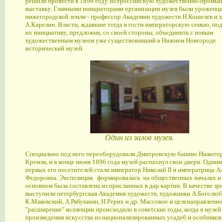
решили провести в 1896 году Всероссийскую художественно-пром
выставку. Главными инициаторами организации музея были уроженц
нижегородской земли - профессор Академии художеств Н.Кошелев и 
А.Карелин. Власти, ждавшие тогда в гости императорскую семью, по
их инициативу, предложив, со своей стороны, объединить с новым
художественным музеем уже существовавший в Нижнем Новгороде
исторический музей.
Один из залов музея.
Специально под него переоборудовали Дмитровскую башню Нижего
Кремля, и в конце июня 1896 года музей распахнул свои двери. Одним
первых его посетителей стали император Николай II и императрица А
Федоровна. Экспозиция формировалась на общественных началах и
основном была составлена из присланных в дар картин. В качестве зр
выступили петербургская Академия художеств, художники А.Боголюб
К.Маковский, А.Рябушкин, Н.Рерих и др. Массовое и целенаправленн
"расширение" коллекции происходило в советские годы, когда в музе
произведения искусства из национализированных усадеб и особняков