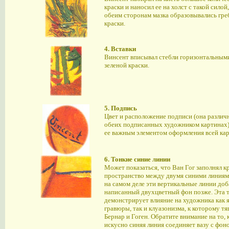
краски и наносил ее на холст с такой силой
обеим сторонам мазка образовывались гре
краски.
4. Вставки
Винсент вписывал стебли горизонтальным
зеленой краски.
5. Подпись
Цвет и расположение подписи (она различ
обеих подписанных художником картинах
ее важным элементом оформления всей ка
6. Тонкие синие линии
Может показаться, что Ван Гог заполнял к
пространство между двумя синими линиям
на самом деле эти вертикальные линии до
написанный двухцветный фон позже. Эта 
демонстрирует влияние на художника как 
гравюры, так и клуазонизма, к которому тя
Бернар и Гоген. Обратите внимание на то, 
искусно синяя линия соединяет вазу с фон