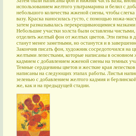
Затем были написаны фон и нижняя часть вазы, вновь
использованием желтого ультрамарина и белил с до
небольшого количества жженой сиены, чтобы слегка
вазу. Краска наносилась густо, с помощью ножа-маст
затем размазывалась перекрещивающимися мазками 
Небольшие участки холста были оставлены чистыми,
отделить желтый фон от желтых цветов. Эти пятна в
станут менее заметными, но останутся и в завершенн
Закончив писать фон, художник сосредоточился на ц
желтыми лепестками, которые написаны в основном
кадмием с добавлением жженой сиены на темных уча
Темные сердцевины цветов и жесткие края лепестков
написаны на следующих этапах работы. Листья напи
зеленью с добавлением желтого кадмия и берлинской
же, как и на предыдущей стадии.