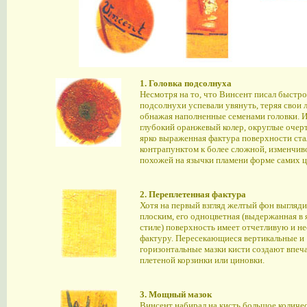
1. Головка подсолнуха
Несмотря на то, что Винсент писал быстро
подсолнухи успевали увянуть, теряя свои 
обнажая наполненные семенами головки. 
глубокий оранжевый колер, округлые очер
ярко выраженная фактура поверхности ста
контрапунктом к более сложной, изменчив
похожей на язычки пламени форме самих ц
2. Переплетенная фактура
Хотя на первый взгляд желтый фон выгляди
плоским, его одноцветная (выдержанная в
стиле) поверхность имеет отчетливую и 
фактуру. Пересекающиеся вертикальные и
горизонтальные мазки кисти создают впеч
плетеной корзинки или циновки.
3. Мощный мазок
Винсент набирал на кисть большое количе