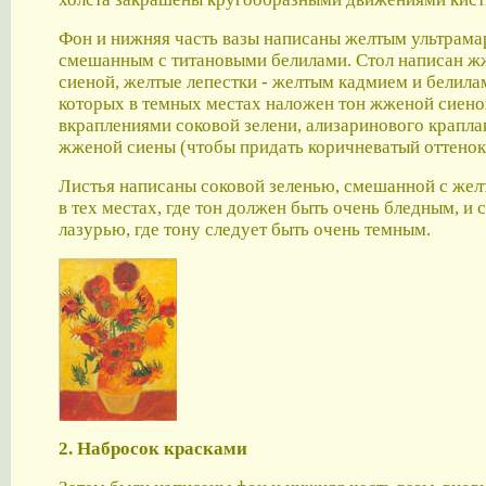
Фон и нижняя часть вазы написаны желтым ультрама
смешанным с титановыми белилами. Стол написан 
сиеной, желтые лепестки - желтым кадмием и белила
которых в темных местах наложен тон жженой сиено
вкраплениями соковой зелени, ализаринового крапла
жженой сиены (чтобы придать коричневатый оттенок
Листья написаны соковой зеленью, смешанной с же
в тех местах, где тон должен быть очень бледным, и 
лазурью, где тону следует быть очень темным.
2. Набросок красками