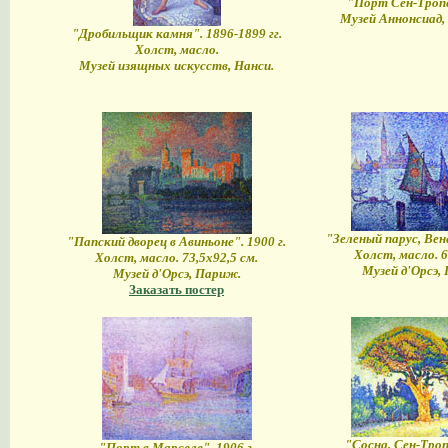
"Порт Сен-Тропе"
Музей Аннонсиад, 
"Дробильщик камня". 1896-1899 гг.
Холст, масло.
Музей изящных искусств, Нанси.
"Зеленый парус, Вене
"Папский дворец в Авиньоне". 1900 г.
Холст, масло. 6
Холст, масло. 73,5х92,5 см.
Музей д'Орсэ,
Музей д'Орсэ, Париж.
Заказать постер
"Сосна, Сен-Тропе
"Порт в Марселе". 1906 г.