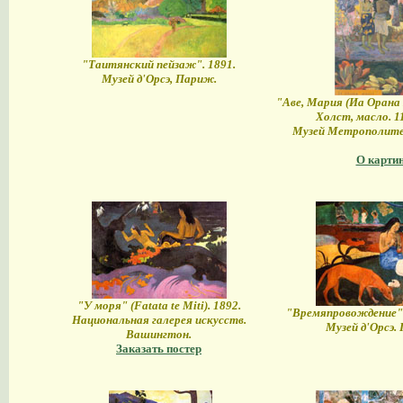
"Таитянский пейзаж". 1891.
Музей д'Орсэ, Париж.
"Аве, Мария (Иа Орана 
Холст, масло. 1
Музей Метрополите
О карти
"У моря" (Fatata te Miti). 1892.
"Времяпровождение"
Национальная галерея искусств.
Музей д'Орсэ.
Вашингтон.
Заказать постер