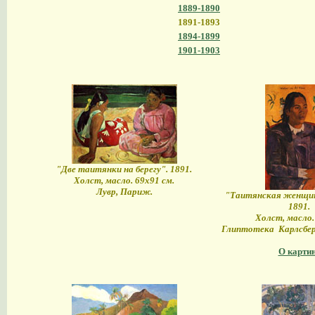
1889-1890
1891-1893
1894-1899
1901-1903
"Две таитянки на берегу". 1891.
Холст, масло. 69х91 см.
Лувр, Париж.
"Таитянская женщин
1891.
Холст, масло.
Глиптотека Карлсберг
О карти