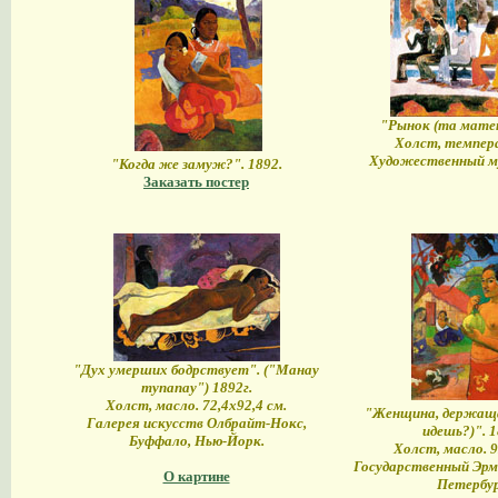
"Рынок (та матет
Холст, темпера
Художественный му
"Когда же замуж?". 1892.
Заказать постер
"Дух умерших бодрствует". ("Манау
тупапау") 1892г.
Холст, масло. 72,4х92,4 см.
"Женщина, держаща
Галерея искусств Олбрайт-Нокс,
идешь?)". 1
Буффало, Нью-Йорк.
Холст, масло. 9
Государственный Эр
О картине
Петербур