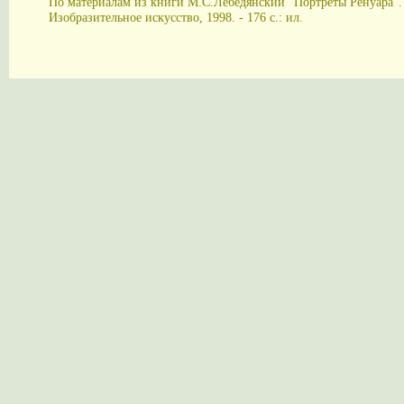
По материалам из книги М.С.Лебедянский "Портреты Ренуара". 
Изобразительное искусство, 1998. - 176 с.: ил.