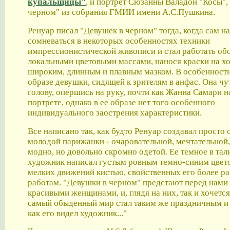
купальщицы"
, и портрет Сюзанны Валадон "Косы",
черном" из собрания ГМИИ имени А.С.Пушкина.
Ренуар писал "Девушек в черном" тогда, когда сам н
сомневаться в некоторых особенностях техники
импрессионистической живописи и стал работать о
локальными цветовыми массами, нанося краски на хо
широким, длинным и плавным мазком. В особенности
образе девушки, сидящей к зрителям в анфас. Она чу
голову, опершись на руку, почти как Жанна Самари н
портрете, однако в ее образе нет того особенного
индивидуального заострения характеристики.
Все написано так, как будто Ренуар создавал просто 
молодой парижанки - очаровательной, мечтательной,
модно, но довольно скромно одетой. Ее темное в тал
художник написал густым ровным темно-синим цвето
мелких движений кистью, свойственных его более р
работам. "Девушки в черном" предстают перед нам
красивыми женщинами, и, глядя на них, так и хочется
самый обыденный мир стал таким же праздничным и
как его видел художник..."