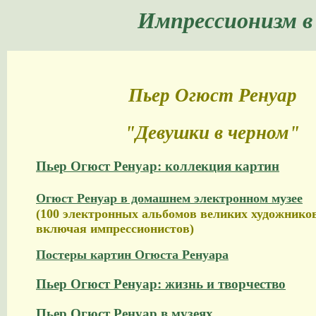
Импрессионизм в
Пьер Огюст Ренуар
"Девушки в черном"
Пьер Огюст Ренуар: коллекция картин
Огюст Ренуар в домашнем электронном музее
(100 электронных альбомов великих художников
включая импрессионистов)
Постеры картин Огюста Ренуара
Пьер Огюст Ренуар: жизнь и творчество
Пьер Огюст Ренуар в музеях