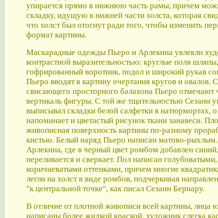
упирается прямо в нижнюю часть рамы, причем мож
складку, идущую в нижней части холста, которая свид
что холст был отогнут ради того, чтобы изменить пе
формат картины.
Маскарадные одежды Пьеро и Арлекина увлекли худ
контрастной выразительностью: круглые поля шляпы
гофрированный воротник, подол и широкий рукав со
Пьеро вводят в картину очертания кругов и овалов. 
свисающего просторного балахона Пьеро отмечают 
вертикаль фигуры. С той же тщательностью Сезанн у
выписывал складки белой салфетки в натюрмортах, о
напоминает и цветастый рисунок ткани занавеси. Пл
живописная поверхность картины по-разному прора
кистью. Белый наряд Пьеро написан матово-рыхлым.
Арлекина, где в черный цвет ромбом добавлен синий
переливается и сверкает. Пол написан голубоватыми,
коричневатыми оттенками, причем многие квадратик
легли на холст в виде ромбов, подчеркивая направлен
"к центральной точке", как писал Сезанн Бернару.
В отличие от плотной живописи всей картины, лица
написаны более жидкой краской, художник слегка ка