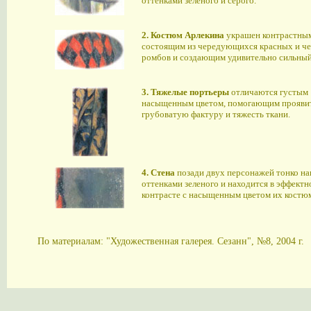
оттенками зеленого и серого.
2. Костюм Арлекина
украшен контрастным
состоящим из чередующихся красных и ч
ромбов и создающим удивительно сильный
3. Тяжелые портьеры
отличаются густым
насыщенным цветом, помогающим прояви
грубоватую фактуру и тяжесть ткани.
4. Стена
позади двух персонажей тонко на
оттенками зеленого и находится в эффектн
контрасте с насыщенным цветом их костю
По материалам: "Художественная галерея. Сезанн", №8, 2004 г.