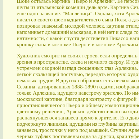
Шоке осталась картина "Пьеро и Арлекин". Ее персон
шуты из итальянской комедии дель арте. Картина Се
еще одно название: "Масленица". Однако, хотя Арле
писал со своего шестнадцатилетнего сына Поля, а дл
позировал знакомый молодой человек, картина отнюд
напоминает домашний маскарад, в ней нет и следа т
интимности, с какой спустя десятилетия Пикассо нап
крошку сына в костюме Пьеро и в костюме Арлекина
Художник смотрит на своих героев, если определить 
зрения в пространстве, слева и немного сверху. И туд
устремлен озорной взгляд скошенных глаз Арлекина.
легкой скользящей поступью, передать которую худ
немалых трудов. В других собраниях есть несколько 
Сезанна, датированных 1888-1890 годами, изображ
только Арлекина, идущего навстречу зрителю. Но им
московской картине, благодаря контрасту с фигурой
приостановившегося Пьеро и общему композиционн
цветовому решению, Арлекин действительно выходит
распахнувшегося занавеса прямо к зрителю. Его дв
подчеркнуто линиями, идущими из глубины картины, 
занавеси, тросточки у него под мышкой. Ступни Арле
черных туфлях поставлены одна за другой, край туф