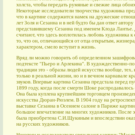
холста, чтобы передать румяные и свежие лица обои
Некоторые исследователи творчества художника пре
что в картине содержится намек на дружеские отно
лет Золя и Сезанна и в ней будто бы дан ответ автору
представившему Сезанна под именем Клода Лантье.
считают, что здесь воплотилась любовь художника к 
то, что он, отличающийся от отца открытым, жизнер
характером, смело вступит в жизнь.
Вряд ли можно говорить об определенном зашифро
подтексте "Пьеро и Арлекина". В худождественно-по
традиции это - образы людей искусства вообще, тех, 
только в реальной жизни, но и в вечном карнавале кр
звуков. Впервые картина Сезанна предстала перед пу
1899 году, когда после смерти Шоке распродавалось 
Она была куплена крупнейшим торговцем произведе
искусства Дюран-Рюэлем. В 1904 году на ретроспек
выставке Сезанна в Осеннем салоне в Париже картин
большое впечатление на многих художников. После э
была приобретена С.И.Щукиным и впоследствии оказ
на русских художников.
Некоторые исследователи связывают картину "Масле