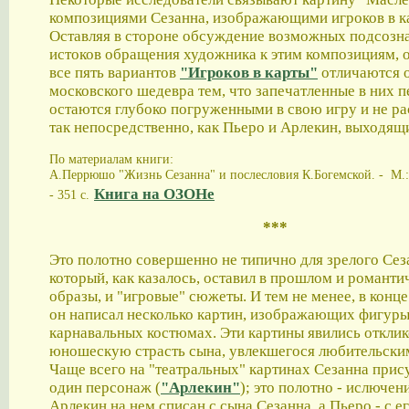
композициями Сезанна, изображающими игроков в к
Оставляя в стороне обсуждение возможных подсозн
истоков обращения художника к этим композициям, о
все пять вариантов
"Игроков в карты"
отличаются 
московского шедевра тем, что запечатленные в них 
остаются глубоко погруженными в свою игру и не р
так непосредственно, как Пьеро и Арлекин, выходящи
По материалам книги:
А.Перрюшо "Жизнь Сезанна" и послесловия К.Богемской. - М.: 
Книга на ОЗОНе
- 351 с.
***
Это полотно совершенно не типично для зрелого Сез
который, как казалось, оставил в прошлом и романти
образы, и "игровые" сюжеты. И тем не менее, в конце
он написал несколько картин, изображающих фигуры
карнавальных костюмах. Эти картины явились отклик
юношескую страсть сына, увлекшегося любительски
Чаще всего на "театральных" картинах Сезанна прис
один персонаж (
"Арлекин"
); это полотно - ислючен
Арлекин на нем списан с сына Сезанна, а Пьеро - с е