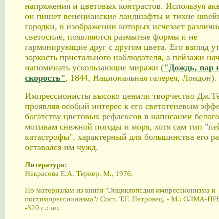
напряжения и цветовых контрастов. Используя акв
он пишет венецианские ландшафты и тихие швей
городки, в изображении которых исчезает различи
светосиле, появляются размытые формы и не
гармонирующие друг с другом цвета. Его взгляд у
зоркость пристального наблюдателя, а пейзажи на
напоминать ускользающие миражи (
"Дождь, пар 
скорость"
, 1844, Национальная галерея, Лондон).
Импрессионисты высоко ценили творчество Дж.Тё
проявляя особый интерес к его светотеневым эфф
богатству цветовых рефлексов в написании белого
мотивам снежной погоды и моря, хотя сам тип "пе
катастрофы", характерный для большинства его ра
оставался им чужд.
Литература:
Некрасова Е.А. Тёрнер. М., 1976.
По материалам из книги "Энциклопедия импрессионизма и
постимпрессионизма"/ Сост. Т.Г. Петровец. - М.: ОЛМА-ПР
-320 с.: ил.