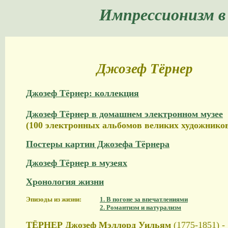
Импрессионизм в
Джозеф Тёрнер
Джозеф Тёрнер: коллекция
Джозеф Тёрнер в домашнем электронном музее
(100 электронных альбомов великих художнико
Постеры картин Джозефа Тёрнера
Джозеф Тёрнер в музеях
Хронология жизни
Эпизоды из жизни:
1. В погоне за впечатлениями
2. Романтизм и натурализм
ТЁРНЕР Джозеф Мэллорд Уильям
(1775-1851) -