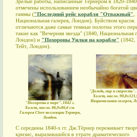
Зрелые работы, написанные Тёрнером в 1820-1840-е
отмечены использованием необычайно богатой цв
гаммы (
"Последний рейс корабля "Отважный"
,
Национальная галерея, Лондон). Буйством красок
отличаются даже самые темные полотна этого пер
такие как "Вечерняя звезда" (1840, Национальная г
Лондон) и
"Похороны Уилки на корабле"
(1842,
Тейт, Лондон).
"Дождь, пар и скорость". 
Холст, масло. 90,8х121,
Национальная галерея, Л
"Похороны в море". 1842 г.
Холст, масло. 86,9х86,6 см.
Галерея Clore коллекции Тернера,
Лондон.
С середины 1840-х гг. Дж.Тёрнер переживает твор
кризис, выразившийся в утрате драматического