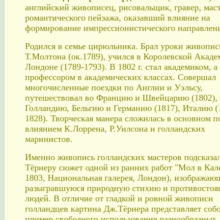
английский живописец, рисовальщик, гравер, мас
романтического пейзажа, оказавший влияние на
формирование импрессионистического направлен
Родился в семье цирюльника. Брал уроки живопис
Т.Молтона (ок.1789), учился в Королевской Акаде
Лондоне (1789-1793). В 1802 г. стал академиком, а 
профессором в академических классах. Совершал
многочисленные поездки по Англии и Уэльсу,
путешествовал во Францию и Швейцарию (1802),
Голландию, Бельгию и Германию (1817), Италию (
1828). Творческая манера сложилась в основном п
влиянием К.Лоррена, Р.Уилсона и голландских
маринистов.
Именно живопись голландских мастеров подсказа
Тёрнеру сюжет одной из ранних работ "Мол в Кале
1803, Национальная галерея, Лондон), изображаю
разыгравшуюся природную стихию и противостоя
людей. В отличие от гладкой и ровной живописи
голландцев картина Дж.Тёрнера представляет соб
пример свободного использования разнообразных