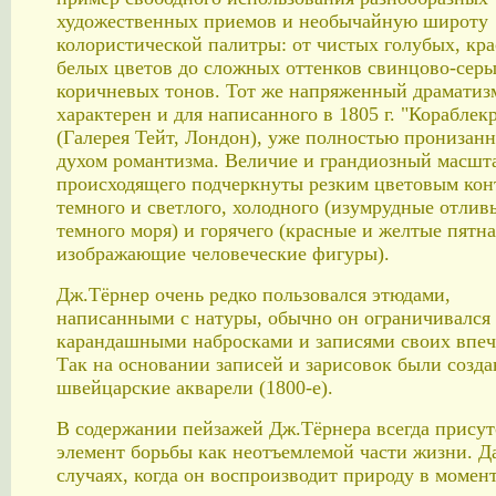
художественных приемов и необычайную широту
колористической палитры: от чистых голубых, кр
белых цветов до сложных оттенков свинцово-серы
коричневых тонов. Тот же напряженный драматиз
характерен и для написанного в 1805 г. "Корабле
(Галерея Тейт, Лондон), уже полностью пронизанн
духом романтизма. Величие и грандиозный масшт
происходящего подчеркнуты резким цветовым кон
темного и светлого, холодного (изумрудные отлив
темного моря) и горячего (красные и желтые пятна
изображающие человеческие фигуры).
Дж.Тёрнер очень редко пользовался этюдами,
написанными с натуры, обычно он ограничивался
карандашными набросками и записями своих впеч
Так на основании записей и зарисовок были созда
швейцарские акварели (1800-е).
В содержании пейзажей Дж.Тёрнера всегда присут
элемент борьбы как неотъемлемой части жизни. Д
случаях, когда он воспроизводит природу в момен