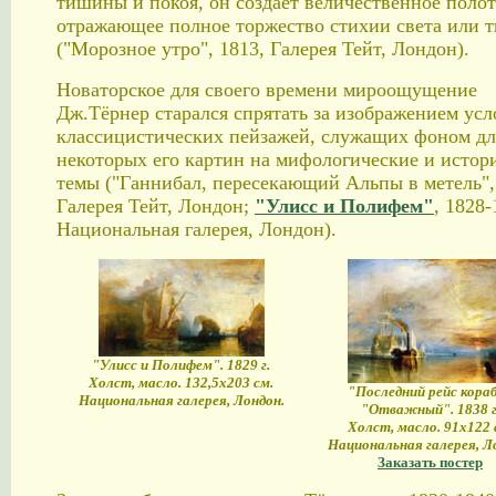
тишины и покоя, он создает величественное полот
отражающее полное торжество стихии света или 
("Морозное утро", 1813, Галерея Тейт, Лондон).
Новаторское для своего времени мироощущение
Дж.Тёрнер старался спрятать за изображением ус
классицистических пейзажей, служащих фоном дл
некоторых его картин на мифологические и истор
темы ("Ганнибал, пересекающий Альпы в метель",
Галерея Тейт, Лондон;
"Улисс и Полифем"
, 1828-
Национальная галерея, Лондон).
"Улисс и Полифем". 1829 г.
Холст, масло. 132,5х203 см.
"Последний рейс кора
Национальная галерея, Лондон.
"Отважный". 1838 г
Холст, масло. 91х122 
Национальная галерея, Л
Заказать постер