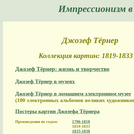
Импрессионизм в
Джозеф Тёрнер
Коллекция картин: 1819-1833 
Джозеф Тёрнер: жизнь и творчество
Джозеф Тёрнер в музеях
Джозеф Тёрнер в домашнем электронном музее
(100 электронных альбомов великих художнико
Постеры картин Джозефа Тёрнера
Произведения по годам:
1796-1818
1819-1833
1835-1838