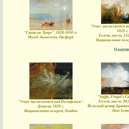
"Улисс насмехается н
1829 г.
"Сцена на Луаре". 1828-1830 гг.
Холст, масло. 132
Музей Эшмолеан, Оксфорд.
Национальная галер
О карти
"Staffa, Fingal's C
Холст, масло. 90,
"Улисс насмехается над Полифемом".
Йельский центр Британ
Детали. 1829 г.
Нью Хейв
Национальная галерея, Лондон.