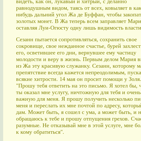
видеть, как он, лукавый и хитрый, с деланно
равнодушным видом, таясь от всех, ковыляет в ка
нибудь дальний угол Жа де Буффан, чтобы закопат
золотых монет. В Жа теперь всем заправляет Мари
оставляя Луи-Огюсту одну лишь видимость власти
Сезанн пытается сопротивляться, сохранить свое
сокровище, свое нежданное счастье, бурей захлес
его, осветившее его дни, вернувшее ему частицу
молодости и веру в жизнь. Первым делом Мария в
из Жа эту красивую служанку. Сезанн, которому 
препятствие всегда кажется непреодолимым, пуска
всякие хитрости. 14 мая он просит помощи у Золя
"Прошу тебя ответить на это письмо. Я хотел бы, 
ты оказал мне услугу, ничтожную для тебя и очень
важную для меня. Я прошу получить несколько пи
меня и переслать их мне почтой по адресу, которы
дам. Может быть, я сошел с ума, а может быть, и н
обращаюсь к тебе и прошу отпущения грехов. Сч
разумные. Не отказывай мне в этой услуге, мне б
к кому обратиться".