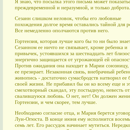
Я знаю, что посылка этого письма может показать
преждевременной и неразумной, и только доброта.
Сезанн слишком неловок, чтобы его любовные
похождения долгое время оставались тайной для р
Все немедленно ополчаются против него.
Гортензия, которая лучше кого бы то ни было знает
Сезанном ее ничто не связывает, кроме ребенка и
привычек, устоявшихся за шестнадцать лет близос
энергично защищается от угрожающей ей опаснос
Против ожидания она находит в Марии союзницу, 
ее презирает. Незаконная связь, внебрачный ребен
живопись - достаточно сумасбродств натворил ее 
своей жизни. Не прибавил бы он ко всему еще и э
смехотворный скандал, эту постыдную, невесть от
свалившуюся любовь. О нет, нет! Он должен жени
Гортензии, и чем скорее, тем лучше.
Необходимо согласие отца, и Мария берется угово
Луи-Огюста. В конце июня ему исполнится восемь
семь лет. Его рассудок начинает мутиться. Нередк