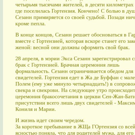
четырьмя тысячами жителей, в десяти километрах 
где поселилась Гортензия. Кончено! С болью в ду
Сезанн примиряется со своей судьбой. Позади нич
кроме пепла.
В конце концов, Сезанн решает обосноваться в Га
вместе с Гортензией, которая вскоре станет его за
женой: весной они должны оформить свой брак.
28 апреля, в мэрии Экса Сезанн зарегистрировал 
брак с Гортензией. Брачная церемония лишь
формальность. Сезанн ограничивается обедом для
свидетелей. Гортензия едет в Жа де Буффан с мал
Полем (ему уже минуло четырнадцать!) в сопров
свекра и свекрови. На следующее утро происходи
церемония бракосочетания в церкви Сен-Жан-Бати
присутствии всего лишь двух свидетелей - Макси
Кониля и Марии.
И жизнь идет своим чередом.
За короткое пребывание в ЖЩа ГОртензия со все
ясностью поняла, что для родителей мужа, для его