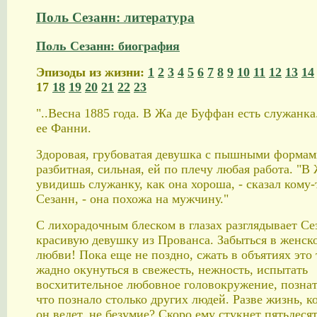
Поль Сезанн: литература
Поль Сезанн: биография
Эпизоды из жизни:
1
2
3
4
5
6
7
8
9
10
11
12
13
14
17
18
19
20
21
22
23
"..Весна 1885 года. В Жа де Буффан есть служанка
ее Фанни.
Здоровая, грубоватая девушка с пышными формам
разбитная, сильная, ей по плечу любая работа. "В
увидишь служанку, как она хороша, - сказал кому-
Сезанн, - она похожа на мужчину."
С лихорадочным блеском в глазах разглядывает Се
красивую девушку из Прованса. Забыться в женск
любви! Пока еще не поздно, сжать в объятиях это 
жадно окунуться в свежесть, нежность, испытать
восхитительное любовное головокружение, познат
что познало столько других людей. Разве жизнь, 
он ведет, не безумие? Скоро ему стукнет пятьдеся