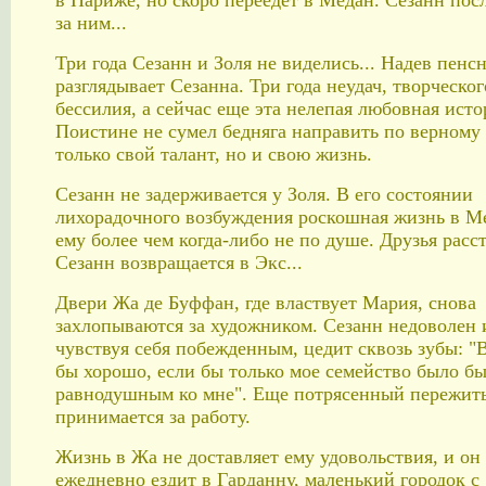
в Париже, но скоро переедет в Медан. Сезанн пос
за ним...
Три года Сезанн и Золя не виделись... Надев пенсн
разглядывает Сезанна. Три года неудач, творческог
бессилия, а сейчас еще эта нелепая любовная исто
Поистине не сумел бедняга направить по верному
только свой талант, но и свою жизнь.
Сезанн не задерживается у Золя. В его состоянии
лихорадочного возбуждения роскошная жизнь в М
ему более чем когда-либо не по душе. Друзья расс
Сезанн возвращается в Экс...
Двери Жа де Буффан, где властвует Мария, снова
захлопываются за художником. Сезанн недоволен 
чувствуя себя побежденным, цедит сквозь зубы: "
бы хорошо, если бы только мое семейство было бы
равнодушным ко мне". Еще потрясенный пережит
принимается за работу.
Жизнь в Жа не доставляет ему удовольствия, и он
ежедневно ездит в Гарданну, маленький городок с