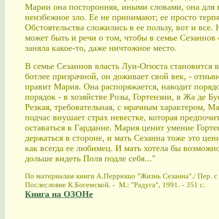
Марии она посторонняя, иными словами, она для 
неизбежное зло. Ее не принимают; ее просто терпя
Обстоятельства сложились в ее пользу, вот и все. 
может быть и речи о том, чтобы в семье Сезаннов
заняла какое-то, даже ничтожное место.
В семье Сезаннов власть Луи-Огюста становится в
ботлее призрачной, он доживает свой век, - отнын
правит Мария. Она распоряжается, наводит порядо
порядок - в хозяйстве Розы, Гортензии, в Жа де Б
Резкая, требовательная, с мрачным характером, М
подчас внушает страх невестке, которая предпочи
оставаться в Гарданне. Мария ценит умение Горте
держаться в стороне, и мать Сезанна тоже это цен
как всегда ее любимец. И мать хотела бы возможн
дольше видеть Поля подле себя..."
По материалам книги А.Перрюшо "Жизнь Сезанна"./ Пер. с 
Послесловие К.Богемской. - М.: "Радуга", 1991. - 351 с.
Книга на ОЗОНе