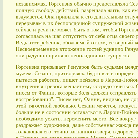
независимая, Гортензия обычно предоставляла Се
полную свободу действий, разрешала жить, как ем
вздумается. Она привыкла к его длительным отлуч
перерывам в их беспорядочной супружеской жизн
сейчас и речи не может быть о том, чтобы Гортенз
согласилась на шаг отпустить от себя отца своего 
Ведь этот ребенок, обожаемый отцом, ее верный к
Несвоевременное вторжение гостей удивило Рену
они радушно приняли неполадивших супругов.
Гортензия призывает Ренуаров быть судьями межд
мужем. Сезанн, притворяясь, будто все в порядке,
пытается работать, пишет пейзажи в Ларош-Гюйон
внутренняя тревога мешает ему сосредоточиться. 
писем от Фанни, которые Золя должен отправлять 
востребования". Писем нет, Фанни, видимо, не д
этой тягостной любовью. Сезанн мечется, тоскует
больше не в состоянии оставаться в Ларош-Гюйон
необходимо уехать, переменить место. Все вокруг
раздражает художника, даже собственная жажда п
толкающая его, точно загнанного зверя, в дорогу. 