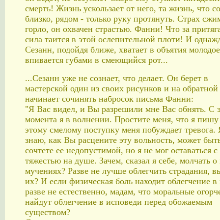
смерть! Жизнь ускользает от него, та жизнь, что с
близко, рядом - только руку протянуть. Страх сжи
горло, он охвачен страстью. Фанни! Что за притяг
сила таится в этой ослепительной плоти! И однаж
Сезанн, подойдя ближе, хватает в объятия молодое
впивается губами в смеющийся рот...
...Сезанн уже не сознает, что делает. Он берет в
мастерской один из своих рисунков и на обратной
начинает сочинять набросок письма Фанни:
"Я Вас видел, и Вы разрешили мне Вас обнять. С 
момента я в волнении. Простите меня, что я пишу
этому смелому поступку меня побуждает тревога. 
знаю, как Вы расцените эту вольность, может быт
сочтете ее недопустимой, но я не мог оставаться с
тяжестью на душе. Зачем, сказал я себе, молчать о
мучениях? Разве не лучше облегчить страдания, в
их? И если физическая боль находит облегчение в
разве не естественно, мадам, что моральные огорч
найдут облегчение в исповеди перед обожаемым
существом?