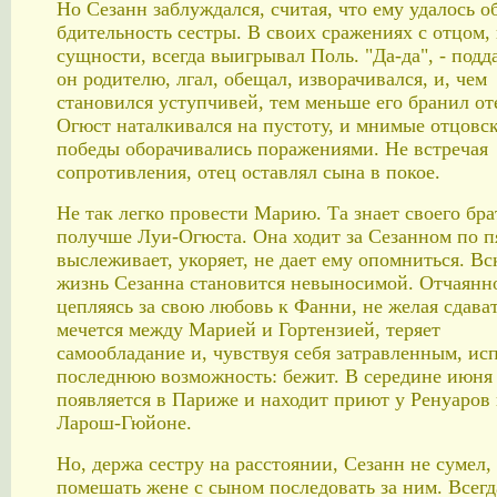
Но Сезанн заблуждался, считая, что ему удалось о
бдительность сестры. В своих сражениях с отцом, 
сущности, всегда выигрывал Поль. "Да-да", - подд
он родителю, лгал, обещал, изворачивался, и, чем
становился уступчивей, тем меньше его бранил от
Огюст наталкивался на пустоту, и мнимые отцовс
победы оборачивались поражениями. Не встречая
сопротивления, отец оставлял сына в покое.
Не так легко провести Марию. Та знает своего бра
получше Луи-Огюста. Она ходит за Сезанном по п
выслеживает, укоряет, не дает ему опомниться. Вс
жизнь Сезанна становится невыносимой. Отчаянн
цепляясь за свою любовь к Фанни, не желая сдават
мечется между Марией и Гортензией, теряет
самообладание и, чувствуя себя затравленным, ис
последнюю возможность: бежит. В середине июня
появляется в Париже и находит приют у Ренуаров 
Ларош-Гюйоне.
Но, держа сестру на расстоянии, Сезанн не сумел,
помешать жене с сыном последовать за ним. Всегд